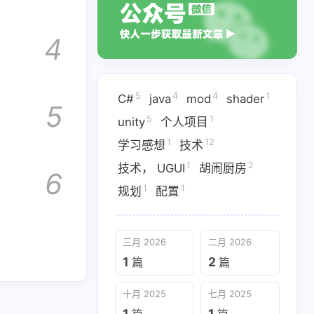
4
5
1
1
ity
个人项目
学习感想
1
1
规划
配置
5
4
4
1
C#
java
mod
shader
5
5
1
unity
个人项目
1
12
学习感想
技术
1
2
技术， UGUI
胡闹厨房
6
1
1
规划
配置
三月 2026
二月 2026
十月 2025
七月 2025
1
2
篇
篇
1
1
篇
篇
十月 2025
七月 2025
二月 2025
1
1