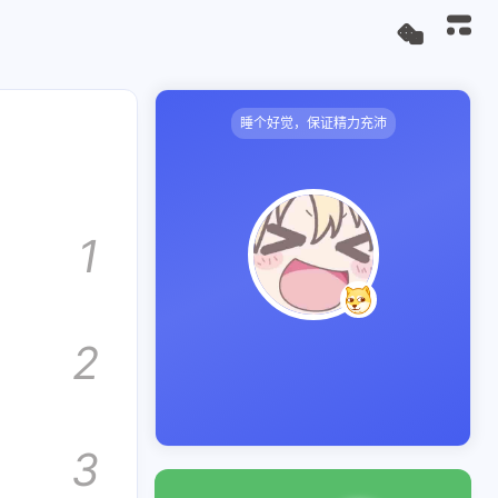
睡个好觉，保证精力充沛
1
2
3