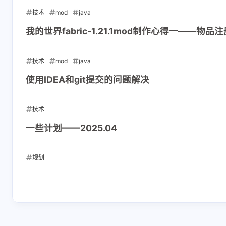
技术
mod
java
正在加载中...
2025-04-19
我的世界fabric-1.21.1mod制作心得一——物品注
技术
mod
java
2025-04-17
使用IDEA和git提交的问题解决
技术
2025-04-14
一些计划——2025.04
规划
2025-04-13