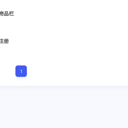
造物品栏
5
4
4
1
C#
java
mod
shader
un
12
1
2
技术
技术， UGUI
胡闹厨房
品注册
1
三月 2026
二月 2026
1
2
篇
篇
五月 2025
四月 2025