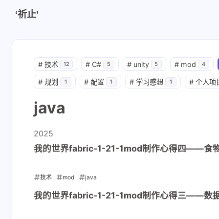
‘祈止’
#
技术
#
C#
#
unity
#
mod
12
5
5
4
#
规划
#
配置
#
学习感想
#
个人项
1
1
1
java
2025
我的世界fabric-1-21-1mod制作心得四——食物
技术
mod
java
2025-04-25
我的世界fabric-1-21-1mod制作心得三——
互动
最新评论