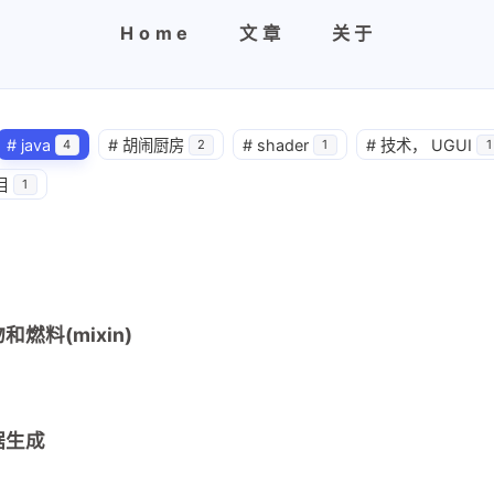
Home
文章
关于
#
java
#
胡闹厨房
#
shader
#
技术， UGUI
4
2
1
1
目
1
和燃料(mixin)
数据生成
兴趣点
寻找你感兴趣的领域