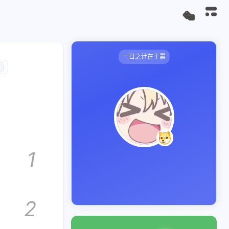
一日之计在于晨
1
2