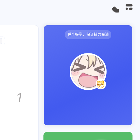
睡个好觉，保证精力充沛
1