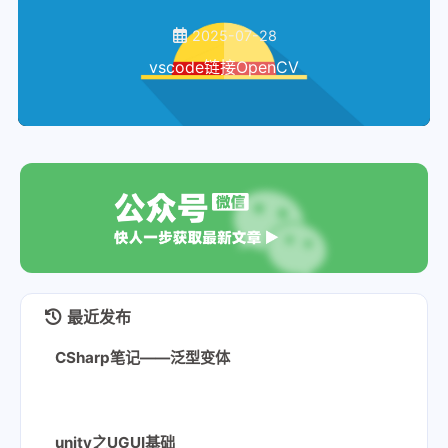
100
        OnStateChanged?.Invoke(
this
, 
83
        orderRecipeListSO.Add(recipeS
101
    }
2025-07-28
84
// 抛出订单生成事件
102
vscode链接OpenCV
85
        OnRecipeSpawned?.Invoke(
this
,
103
private
void
TurnToGamePlaying
()
86
    }
104
    {
87
105
        state = State.GamePlaying;
88
public
void
DeliveryRecipe
(
PlateK
106
        OnStateChanged?.Invoke(
this
, 
89
    {
// 上菜检测函数，检测上菜是否正确
107
    }
90
        RecipeSO correctRecipe = 
null
108
91
foreach
(RecipeSO recipeSO 
in
 
109
private
void
TurnToGameOver
()
92
        {
// 遍历订单列表
110
    {
93
if
(IsCorrect(recipeSO, pl
111
        state = State.GameOver;
94
            {
// 如果上菜和列表中的某一项相
112
        OnStateChanged?.Invoke(
this
, 
最近发布
95
// 获取正确的菜品引用
113
    }
96
                correctRecipe = recip
CSharp笔记——泛型变体
114
97
break
;
115
98
            }
116
// 以下是游戏状态的暴露
99
        }
117
public
bool
IsWaitToStart
()
unity之UGUI基础
100
if
 (correctRecipe == 
null
)