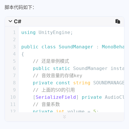
14
public
 AudioClip[] trash;
39
    {
脚本代码如下：
15
public
 AudioClip[] warning;
40
// 增加音量系数
16
C#
41
        volume++;
17
}
42
if
(volume > 
10
)
1
using
 UnityEngine;
43
        {
2
44
            volume = 
0
;
3
public
class
SoundManager
 : 
MonoBehav
45
        }
4
{
46
else
5
// 还是单例模式
47
        {
6
public
static
 SoundManager instan
48
// 更新
7
// 音效音量的存储key
49
            UpdateVolume();
8
private
const
string
 SOUNDMANAGER
50
// 储存
9
// 上面的SO的引用
51
            saveVolume();
10
    [
SerializeField
] 
private
 AudioCli
52
        }
11
// 音量系数
53
    }
12
private
int
 volume = 
5
;
54
13
55
private
void
UpdateVolume
()
14
private
void
Awake
()
56
    {