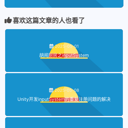
64
                {
// 时间到就改到下一状态
47
        {
// 如果游戏状态是Playing
87
    }
65
                    TurnToCountDownTo
48
// 开始生成订单
88
66
                }
49
            StartToOrder();
喜欢这篇文章的人也看了
89
public
void
ChangeVolume
()
67
break
;
50
        }
90
    {
// 改变音量函数
68
case
 State.CountDownToSta
51
    }
91
        volume++;
69
                countDownToStartTimae
52
92
if
(volume > 
10
)
70
if
(countDownToStartTi
2025-05-01
53
private
void
Update
()
93
        {
71
                {
54
    {
胡闹厨房之inputSystem
94
            volume = 
0
;
72
                    TurnToGamePlaying
55
if
 (isStartOrder)
95
        }
73
                }
56
        {
// 如果正在开始生成订单
96
        SaveVolum();
74
break
;
57
// 订单生成器
97
75
case
 State.GamePlaying:
58
            OrderUpdate();
98
    }
76
                gamePlayingTimer -= T
59
        }
2025-05-08
99
77
if
 (gamePlayingTimer 
60
    }
Unity开发inputSystem的重复注册问题的解决
100
public
int
GetVolume
()
78
                {
61
101
    {
// 暴露音量系数
79
                    TurnToGameOver();
62
private
void
OrderUpdate
()
102
return
 volume;
80
                }
63
    {
103
    }
81
break
;
64
// 变更计时器
104