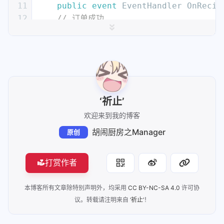
11
public
event
 EventHandler OnRecip
51
        PlaySound(audioClipRefsSO.cho
29
private
float
 gamePlayingTimer = 
12
// 订单成功
52
    }
30
private
float
 gamePlayingTimerTot
13
public
event
 EventHandler OnRecip
53
31
// 游戏是否暂停
14
// 订单失败
54
private
void
OrderManager_OnRecip
32
private
bool
 isGameStop = 
false
;
15
public
event
 EventHandler OnRecip
55
    {
33
16
56
        PlaySound(audioClipRefsSO.del
34
17
// 菜单数据类
57
    }
35
private
void
Awake
()
18
    [
SerializeField
] 
private
 RecipeLi
58
36
    {
‘祈止’
19
// 订单最大数
59
private
void
OrderManger_OnRecipe
37
        instance = 
this
;
欢迎来到我的博客
20
    [
SerializeField
] 
private
int
 orde
60
    {
38
// 这里设置游戏时间的最大值
21
// 是否开始生成订单
胡闹厨房之Manager
原创
61
        PlaySound(audioClipRefsSO.del
39
        gamePlayingTimerTotal = gameP
22
    [
SerializeField
] 
private
bool
 isS
62
    }
40
    }
23
// 订单生成间隔时间
63
41
打赏作者
24
    [
SerializeField
] 
private
float
 or
64
public
void
PlayCoundDown
()
42
private
void
Start
()
25
// 订单生成计时器
65
    {
// 播放计数音效
43
    {
// 改变游戏状态为WaitToStart
本博客所有文章除特别声明外，均采用
CC BY-NC-SA 4.0
许可协
26
private
float
 orderTimer = 
0.0f
;
66
        PlaySound(audioClipRefsSO.war
44
        TurnToWaitToStart();
议。转载请注明来自
‘祈止’
！
27
// 订单计数器
67
    }
45
// 注册游戏状态暂停的事件
28
private
int
 orderCount = 
0
;
68