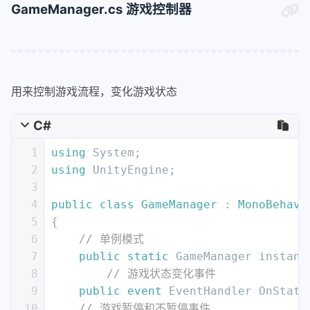
GameManager.cs 游戏控制器
15
    {
// 单例
57
if
(volume == 
0
)
16
        instance = 
this
;
58
        {
// 如果音量系数为零，则直接关闭音频
17
    }
59
            audioSource.enabled = 
fals
18
60
        }
19
private
void
Start
()
61
else
用来控制游戏流程，变化游戏状态
20
    {
62
        {
// 设置音频组件的音量
21
// 注册音频播放事件，做成观察者模式
63
            audioSource.volume = origi
C#
22
// 在具体需要播放音效的时候，添加事
64
        }
23
        OrderManager.Instance.OnRecip
1
using
 System;
65
24
        OrderManager.Instance.OnRecip
2
using
 UnityEngine;
66
    }
25
        CutingCounter.Oncut += Cuting
3
67
public
int
GetVolume
()
26
        KitchenObjectHolder.OnDrop +=
4
public
class
GameManager
 : 
MonoBehavi
68
    {
// 对外暴露的音量系数
27
        KitchenObjectHolder.OnPickUp 
5
{
69
return
 volume;
28
        TrashCounter.OnTrashed += Tra
6
// 单例模式
70
    }
29
7
public
static
 GameManager instanc
71
30
// 加载音量
8
// 游戏状态变化事件
72
private
void
saveVolume
()
31
        LoadVolum();
9
public
event
 EventHandler OnState
73
    {
// 存储
32
    }
10
// 游戏暂停和不暂停事件