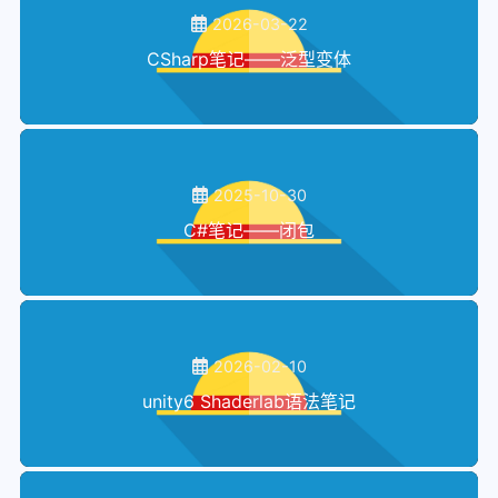
82
case
 State.GameOver:
65
        orderTimer += Time.deltaTime;
2026-03-22
105
private
void
SaveVolum
()
83
66
if
(orderTimer >= orderRate)
106
    {
// 保存音量
CSharp笔记——泛型变体
84
break
;
67
        {
// 计时器大于时间间隔
107
        PlayerPrefs.SetInt(SOUNDMANAG
85
default
:
68
// 计时器归零
108
    }
86
break
;
69
            orderTimer = 
0.0f
;
109
private
void
LoadVolum
()
87
        }
70
// 添加新订单
110
    {
// 加载音量
88
    }
71
            OrderANewRecipe();
111
        volume = PlayerPrefs.GetInt(S
2025-10-30
89
72
        }
112
    }
90
private
void
TurnToWaitToStart
()
C#笔记——闭包
73
    }
113
}
91
    {
// 改变状态到WaitToStart
74
114
92
        state = State.WaitingToStart;
75
private
void
OrderANewRecipe
()
93
// 抛出游戏状态改变事件
76
    {
// 如果订单数量达到最大值返回
94
        OnStateChanged?.Invoke(
this
, 
77
if
 (orderCount >= orderMaxRec
95
    }
2026-02-10
78
// 增加计数
96
unity6 Shaderlab语法笔记
79
        orderCount++;
97
private
void
TurnToCountDownToSta
80
// 生成随机数
98
    {
81
int
 index = UnityEngine.Rando
99
        state = State.CountDownToStar
82
// 在订单列表中添加订单