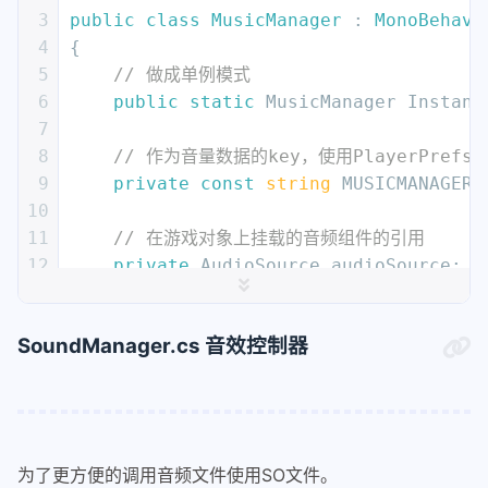
3
public
class
MusicManager
 : 
MonoBehavi
4
{
5
// 做成单例模式
6
public
static
 MusicManager Instanc
7
8
// 作为音量数据的key，使用PlayerPrefs
9
private
const
string
 MUSICMANAGERV
10
11
// 在游戏对象上挂载的音频组件的引用
12
private
 AudioSource audioSource;
13
14
// 原始音量
SoundManager.cs 音效控制器
15
private
float
 originalVolume;
16
17
// 音量系数
18
private
int
 volume = 
5
;
19
为了更方便的调用音频文件使用SO文件。
20