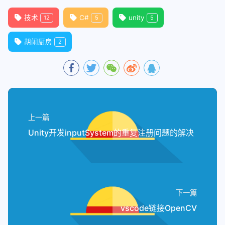
46
        GameInput.instance.OnStopGame
29
// 订单列表
69
private
void
PlaySound
(
AudioClip[
47
    }
技术
C#
unity
12
5
5
30
private
 List<RecipeSO> orderRecip
70
    {
// 音效播放函数
48
31
// 成功计数
71
        PlaySound(audioClips,Camera.m
49
private
void
GameInPut_OnStopGame
胡闹厨房
2
32
private
int
 successedDeliveryCoun
72
    }
50
    {
33
73
51
// 改变游戏暂停状态
34
private
void
Awake
()
74
private
void
PlaySound
(
AudioClip[
52
        ToggleGame();
35
    {
75
    {
// 另一个音效播放函数
53
    }
36
        Instance = 
this
;
76
// 也是真正执行播放逻辑的源头函数
54
37
    }
77
if
 (volume == 
0
) 
return
;
55
void
Update
()
上一篇
38
78
// 随机挑选，同一种音效有不同版本
56
    {
39
private
void
Start
()
Unity开发inputSystem的重复注册问题的解决
79
int
 index = Random.Range(
0
, a
57
// 不同状态不同逻辑
40
    {
// 注册游戏状态变化事件
80
// 播放
58
switch
 (state)
41
        GameManager.instance.OnStateC
81
        AudioSource.PlayClipAtPoint(a
59
        {
42
    }
82
    }
60
case
 State.WaitingToStart
43
83
61
// 这时时间倒计时
下一篇
44
private
void
GameManager_OnStateC
84
public
void
PlayStepSound
(
float
 v
62
                waitingToStartTimer -
45
    {
vscode链接OpenCV
85
    {
// 脚步音效播放函数
63
if
(waitingToStartTime
46
if
 (GameManager.instance.IsGa
86
        PlaySound(audioClipRefsSO.foo