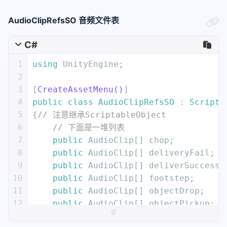
21
private
void
Awake
()
AudioClipRefsSO 音频文件表
22
    {
23
// 单例
C#
24
        Instance = 
this
;
25
// 加载存储音量数据
1
using
 UnityEngine;
26
        loadVolume();
2
27
    }
3
[
CreateAssetMenu()
]
28
void
Start
()
4
public
class
AudioClipRefsSO
 : 
Scripta
29
    {
5
{
// 注意继承ScriptableObject
30
// 获取游戏对象挂载的音频组件
6
// 下面是一堆列表
31
        audioSource = GetComponent<Aud
7
public
 AudioClip[] chop;
32
// 获取原始音量
8
public
 AudioClip[] deliveryFail;
33
        originalVolume = audioSource.v
9
public
 AudioClip[] deliverSuccess;
34
// 更新音量
10
public
 AudioClip[] footstep;
35
        UpdateVolume();
11
public
 AudioClip[] objectDrop;
36
    }
12
public
 AudioClip[] objectPickup;
37
13
public
 AudioClip[] stoveSizzle;
38
public
void
ChangVolume
()