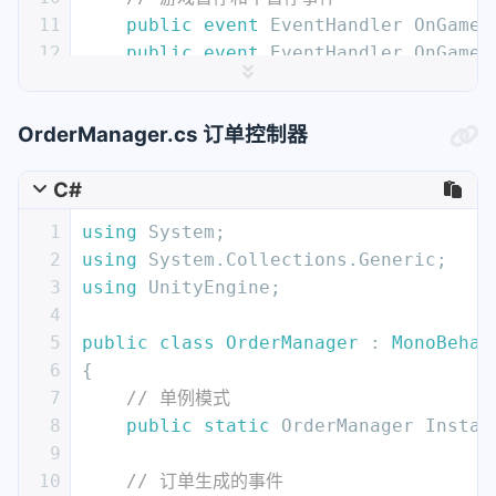
74
        PlayerPrefs.SetInt(MUSICMANAGE
33
11
public
event
 EventHandler OnGameS
75
    }
34
private
void
TrashCounter_OnTrash
12
public
event
 EventHandler OnGameU
76
35
    {
13
77
private
void
loadVolume
()
36
        PlaySound(audioClipRefsSO.tra
14
// 简陋的有限状态机
78
    {
// 加载
37
    }
OrderManager.cs 订单控制器
15
private
enum
 State
79
        PlayerPrefs.GetInt(MUSICMANAGE
38
16
    {
80
    }
39
private
void
KitchenObjectHolder_
C#
17
        WaitingToStart,
81
}
40
    {
18
        CountDownToStart,
82
1
using
 System;
41
        PlaySound(audioClipRefsSO.obj
19
        GamePlaying,
2
using
 System.Collections.Generic;
42
    }
20
        GameOver
3
using
 UnityEngine;
43
21
    }
4
44
private
void
KitchenObjectHolder_
22
5
public
class
OrderManager
 : 
MonoBehav
45
    {
23
// 游戏当前的状态
6
{
46
        PlaySound(audioClipRefsSO.obj
24
private
 State state;
7
// 单例模式
47
    }
25
8
public
static
 OrderManager Instan
48
26
// 游戏各级段时限
9
49
private
void
CutingCounter_Oncut
(
27
private
float
 waitingToStartTimer
10
// 订单生成的事件
50
    {
28
private
float
 countDownToStartTim