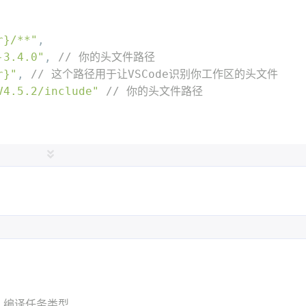
ble-pretty-printing"
,
es"
:
true
五月 2025
四月 2025
r}/**"
,
3
6
篇
篇
-3.4.0"
,
// 你的头文件路径
r}"
,
// 这个路径用于让VSCode识别你工作区的头文件
:
"将反汇编风格设置为 Intel"
,
V4.5.2/include"
// 你的头文件路径
-set disassembly-flavor intel"
,
es"
:
true
"
"10.0.22621.0"
,
ingw/mingw64/bin/g++.exe"
,
// 你的编译器路径
"
,
// 你的编译器版本,这里至少要设置为c++11
gcc-x64"
// 你的编译器类型
/ 编译任务类型