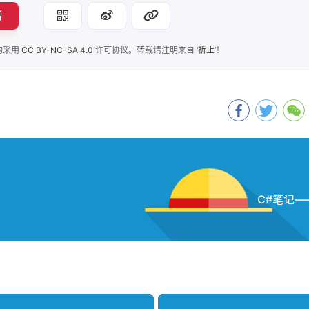
者
-l"
,
"libopencv_flann452"
,
-l"
,
"libopencv_gapi452"
,
-l"
,
"libopencv_highgui452"
,
均采用
CC BY-NC-SA 4.0
许可协议。转载请注明来自
‘祈止’
！
-l"
,
"libopencv_imgcodecs452"
,
-l"
,
"libopencv_imgproc452"
,
-l"
,
"libopencv_ml452"
,
-l"
,
"opencv_videoio_ffmpeg452_64"
,
-l"
,
"libopencv_objdetect452"
,
-o"
,
${fileDirname}\\${fileBasenameNoExtension}.ex
C#笔记—
\\mingw64\\bin"
// 编译器工作目录
误匹配器