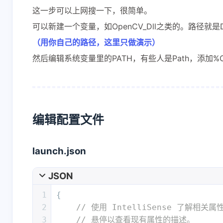
这一步可以上网搜一下，很简单。
可以新建一个变量，如OpenCV_Dll之类的。路径就是D:\cpp_l
（用你自己的路径，这里只做演示）
然后编辑系统变量里的PATH，有些人是Path，添加%O
编辑配置文件
launch.json
JSON
1
{
2
// 使用 IntelliSense 了解相关属
3
// 悬停以查看现有属性的描述。