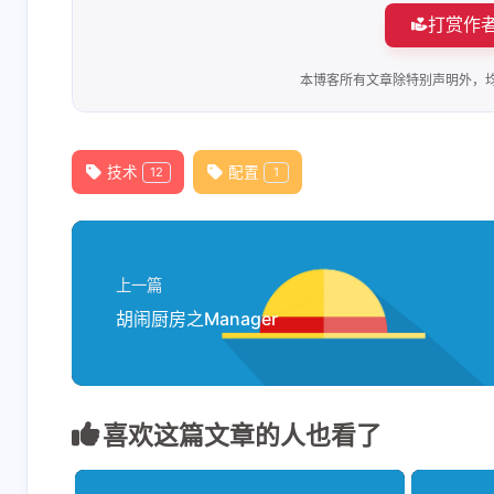
打赏作
23
"
24
"
25
"
本博客所有文章除特别声明外，
26
"
27
"
28
"
技术
配置
12
1
29
"
30
"
31
"
32
"
上一篇
33
]
,
胡闹厨房之Manager
34
"options"
:
{
35
"cwd"
:
"C:\\mingw
36
}
,
37
"problemMatcher"
:
[
喜欢这篇文章的人也看了
38
"$gcc"
// 编译器错
39
]
,