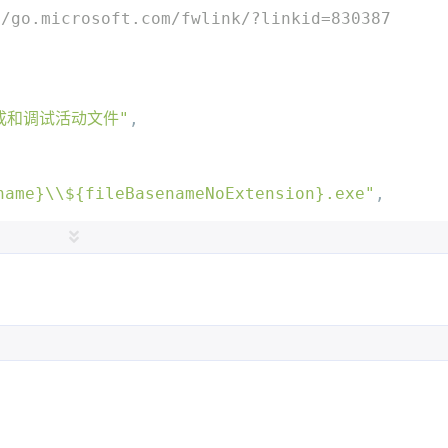
.microsoft.com/fwlink/?linkid=830387
兴趣点
寻找你感兴趣的领域
 生成和调试活动文件"
,
5
4
4
1
C#
java
mod
shader
un
12
1
2
技术
技术， UGUI
胡闹厨房
name}\\${fileBasenameNoExtension}.exe"
,
lder}"
,
lse
,
// 这里设置为 true 则在新窗口中运行程序, fal
\\mingw\\mingw64\\bin\\gdb.exe"
,
// 这里填写你的
三月 2026
二月 2026
1
2
篇
篇
:
"为 gdb 启用整齐打印"
,