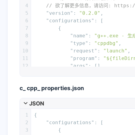
4
// 欲了解更多信息，请访问: https://go
互动
5
"version"
:
"0.2.0"
,
最新评论
6
"configurations"
:
[
7
{
正在加载中...
8
"name"
:
"g++.exe -
9
"type"
:
"cppdbg"
,
10
"request"
:
"launch"
,
11
"program"
:
"${fileDir
12
"args"
:
[
]
,
13
"stopAtEntry"
:
false
,
14
"cwd"
:
"${workspaceFo
c_ cpp_ properties.json
15
"environment"
:
[
]
,
16
"externalConsole"
:
fa
JSON
17
"MIMode"
:
"gdb"
,
18
"miDebuggerPath"
:
"C:
1
{
19
"setupCommands"
:
[
2
"configurations"
:
[
20
{
3
{
21
"description"