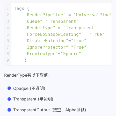
1
Tags {
2
"RenderPipeline"
 = 
"UniversalPipeli
3
"Queue"
=
"Transparent"
4
"RenderType"
 = 
"Transparent"
5
"ForceNoShadowCasting"
 = 
"True"
6
"DisableBatching"
=
"True"
7
"IgnoreProjector"
=
"True"
8
"PreviewType"
=
"Sphere"
9
    }
RenderType有以下取值：
Opaque (不透明)
Transparent (半透明)
TransparentCutout (镂空，Alpha测试)