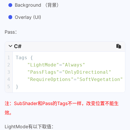
Background （背景）
Overlay (UI)
Pass：
C#
1
Tags {
2
"LightMode"
=
"Always"
3
"PassFlags"
=
"OnlyDirectional"
4
"RequireOptions"
=
"SoftVegetation"
5
}
注：SubShader和Pass的Tags不一样，改变位置不能生
效。
LightMode有以下取值：