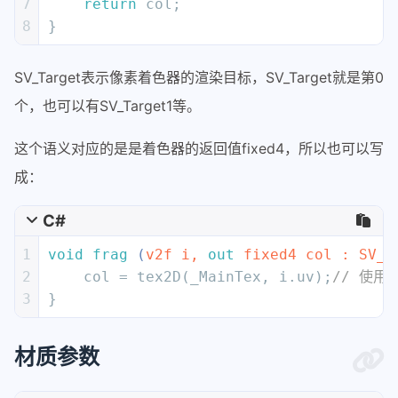
7
return
 col;
63
            {
8
}
64
// sample the texture
65
                fixed4 col = tex2D(_Ma
SV_Target表示像素着色器的渲染目标，SV_Target就是第0
66
// 这里可以对颜色做一定修
个，也可以有SV_Target1等。
67
                UNITY_APPLY_FOG(i.fogC
68
return
 col;
这个语义对应的是是着色器的返回值fixed4，所以也可以写
69
            }
成：
70
            ENDCG
71
        }
C#
72
    }
73
1
void
frag
 (
v2f i, 
out
 fixed4 col : SV_T
74
	FallBack 
"Unity/aaa"
2
    col = tex2D(_MainTex, i.uv);
// 使用了
75
/* 如果使用LOD寻找subShader没有找到符合条件的
3
}
76
	也可以使用 FallBack off 表示不使
77
*/
材质参数
78
}
79