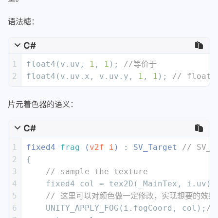
45
                float2 uv : TEXCOORD0;
语法糖：
46
                UNITY_FOG_COORDS(
1
) 
//
47
                float4 vertex : SV_POS
C#
48
            };
49
1
float4(v.uv, 
1
, 
1
); 
//等价于 
50
            sampler2D _MainTex; 
// si
2
float4(v.uv.x, v.uv.y, 
1
, 
1
); 
// floa
51
            float4 _MainTex_ST;
52
片元着色器的语义：
53
v2f 
vert
 (
appdata v
) 
// 
54
            {
C#
55
                v2f o;
56
                o.vertex = UnityObject
1
fixed4 
frag
 (
v2f i
) : SV_Target 
// SV_
57
                o.uv = TRANSFORM_TEX(v
2
{
58
                UNITY_TRANSFER_FOG(o,o
3
// sample the texture
59
return
 o;
4
    fixed4 col = tex2D(_MainTex, i.uv);
60
            }
5
// 这里可以对颜色做一定修改，实现想要的效果
61
6
    UNITY_APPLY_FOG(i.fogCoord, col);
/
62
fixed4 
frag
 (
v2f i
) : SV_T