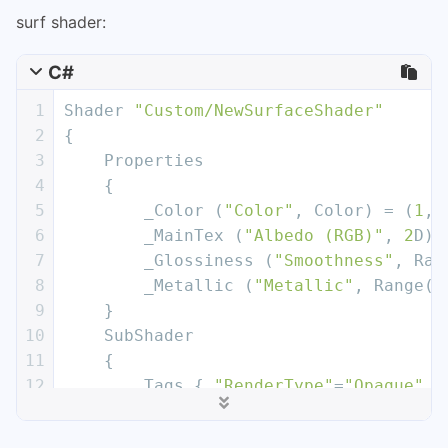
surf shader:
C#
1
Shader 
"Custom/NewSurfaceShader"
2
{
3
    Properties
4
    {
5
        _Color (
"Color"
, Color) = (
1
,
1
6
        _MainTex (
"Albedo (RGB)"
, 
2
D) 
7
        _Glossiness (
"Smoothness"
, Ran
8
        _Metallic (
"Metallic"
, Range(
0
9
    }
10
    SubShader
11
    {
12
        Tags { 
"RenderType"
=
"Opaque"
 }
13
        LOD 
200
14