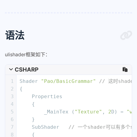
语法
ulishader框架如下：
CSHARP
1
Shader 
"Pao/BasicGrammar"
// 这时shad
2
{
3
    Properties
4
    {
5
        _MainTex (
"Texture"
, 
2
D) = 
"wh
6
    }
7
    SubShader   
// 一个shader可以有多个s
8
    {