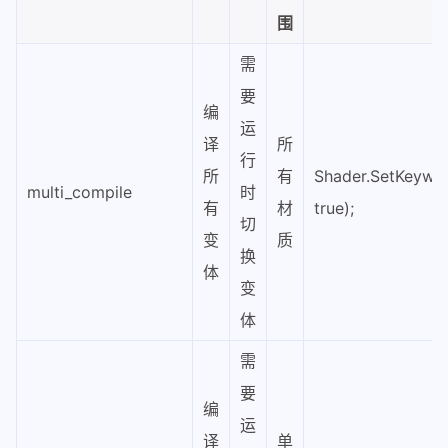
围
需
要
编
运
译
所
行
所
有
Shader.SetKeywor
multi_compile
时
有
材
true);
切
变
质
换
体
变
体
需
要
编
运
译
单