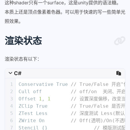
这种shader只有一个surface，这是unity提供的语法糖。
15
        CGPROGRAM
16
本质上还是顶点像素着色器。可以用于快速的写一些简单光
17
#
pragma
 surface surf Standard 
照效果。
18
19
#
pragma
 target 3.0
渲染状态
20
21
        sampler2D _MainTex;
22
渲染状态有以下：
23
struct
 Input
24
        {
C#
25
            float2 uv_MainTex;
26
        };
1
Conservative True 
// True/False 开
27
2
Cull off          
// off/on  关闭、开启
28
        half _Glossiness;
3
Offset 
1
, 
1
// 设置深度偏移，改变当前
29
        half _Metallic;
4
ZClip True        
// True/False 
30
        fixed4 _Color;
5
ZTest Less        
// 深度测试 Less(默认)
31
6
ZWrite On         
// Off(透明)/On(
32
        UNITY_INSTANCING_BUFFER_START(
7
Stencil {}		  
// 模版测试配