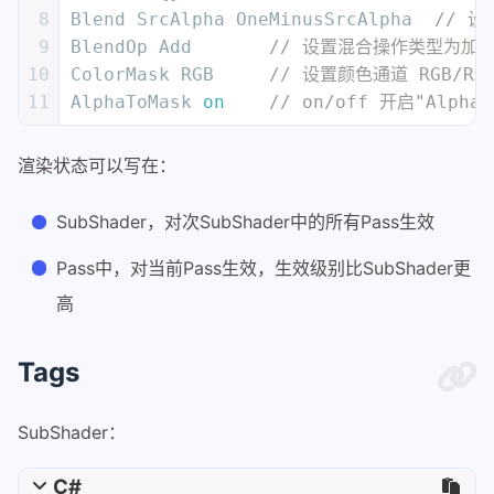
33
        UNITY_INSTANCING_BUFFER_END(Pr
8
Blend SrcAlpha OneMinusSrcAlpha  
// 设
34
9
BlendOp Add       
// 设置混合操作类型为加法  
35
void
surf
 (
Input IN, inout Sur
10
ColorMask RGB     
// 设置颜色通道 RGB/RGBA
36
        {
11
AlphaToMask 
on
// on/off 开启"Alp
37
            fixed4 c = tex2D (_MainTex
38
            o.Albedo = c.rgb;
渲染状态可以写在：
39
40
            o.Metallic = _Metallic;
SubShader，对次SubShader中的所有Pass生效
41
            o.Smoothness = _Glossiness
42
            o.Alpha = c.a;
Pass中，对当前Pass生效，生效级别比SubShader更
43
        }
高
44
        ENDCG
45
    }
Tags
46
    FallBack 
"Diffuse"
47
}
SubShader：
C#