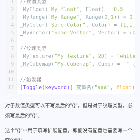
1
//数值类型
2
_MyFloat(
"My float"
, Float) = 
0.5
3
_MyRange(
"My Range"
, Range(
0
,
1
)) = 
0.5
4
_MyColor(
"Some Color"
, Color) = (
1
,
1
,
1
5
_MyVector(
"Some Vector"
, Vector) = (
0
,
6
7
//纹理类型
8
_MyTexture(
"My Texture"
, 
2
D) = 
"white"
9
_MyCubemap(
"My Cubemap"
, Cube) = 
""
 {}
10
11
//触发器
12
[
Toggle(keyword)
] 变量名(
"aaa"
, 
float
) 
对于数值类型可以不写最后的”{}”，但是对于纹理类型，必
须写最后的”{}”。
这个”{}”中用于填写扩展配置，即便没有配置也需要写一个