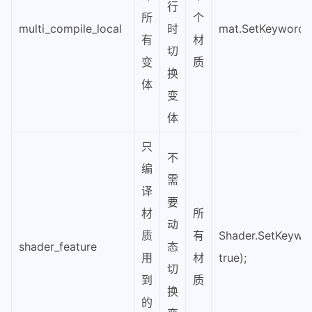
行
所
个
multi_compile_local
时
mat.SetKeyword(“a
有
材
切
变
质
换
体
变
体
只
不
编
需
译
要
材
所
动
质
有
Shader.SetKeywor
shader_feature
态
用
材
true);
切
到
质
换
的