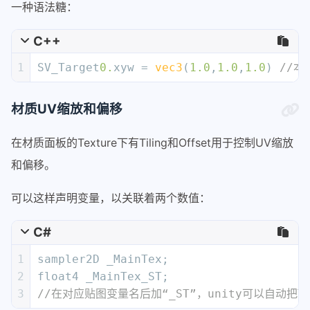
一种语法糖：
C++
1
SV_Target
0.
xyw = 
vec3
(
1.0
,
1.0
,
1.0
) 
//本
材质UV缩放和偏移
在材质面板的Texture下有Tiling和Offset用于控制UV缩放
和偏移。
可以这样声明变量，以关联着两个数值：
C#
1
sampler2D _MainTex;
2
float4 _MainTex_ST; 
3
//在对应贴图变量名后加“_ST”，unity可以自动把Ti