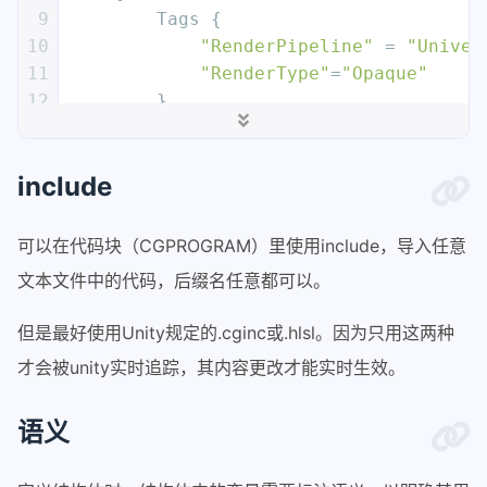
9
        Tags { 
10
"RenderPipeline"
 = 
"Univer
11
"RenderType"
=
"Opaque"
12
        }
13
        LOD 
500
14
/*
include
15
	level of detail的缩写，表示这
16
	代码例如：Shader.Find("Pao/BasicG
17
	这里的LOD大于450，就会找下一个subsh
可以在代码块（CGPROGRAM）里使用include，导入任意
18
*/
文本文件中的代码，后缀名任意都可以。
19
        Pass 
// 用于管理一组顶点/像素着色器
20
        {
但是最好使用Unity规定的.cginc或.hlsl。因为只用这两种
21
/*
才会被unity实时追踪，其内容更改才能实时生效。
22
        BRP中支持多个常规Pass，每个Pass
23
        可以使用Pass中的name属性分辨，也
语义
24
        URP不支持多个常规Pass。
25
        都支持多个带有LightMode的Pass。
26
        */