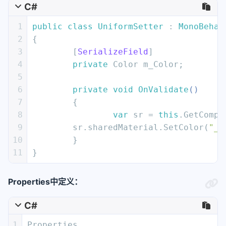
C#
1
public
class
UniformSetter
 : 
MonoBehav
2
{
3
	[
SerializeField
]
4
private
 Color m_Color;
5
6
private
void
OnValidate
()
7
	{
8
var
 sr = 
this
.GetCompo
9
        sr.sharedMaterial.SetColor(
"_C
10
	}
11
}
Properties中定义：
C#
1
Properties