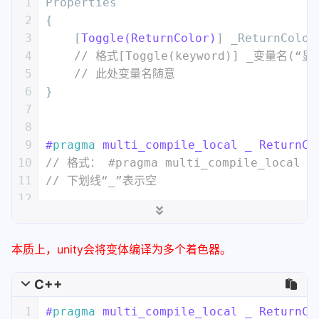
1
Properties
2
{
3
    [
Toggle(ReturnColor)
] _ReturnColor
4
// 格式[Toggle(keyword)] _变量名(“显示
5
// 此处变量名随意
6
}
7
8
9
#
pragma
 multi_compile_local _ ReturnCo
10
// 格式： #pragma multi_compile_local “
11
// 下划线“_”表示空
12
13
float4 _Color;
14
本质上，unity会将变体编译为多个着色器。
15
fixed4 
frag
 (
v2f i
) : SV_Target
16
{
C++
17
#ifdef ReturnColor // 此处用法类似c
18
return
 _Color;
1
#
pragma
 multi_compile_local _ ReturnCo