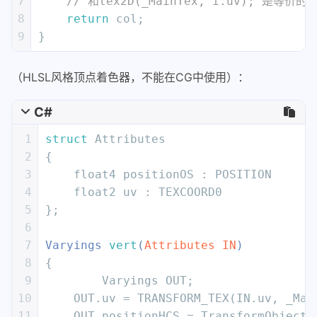
7
// 和tex2D(_MainTex, i.uv); 是等价的
8
return
 col;
9
}
（HLSL风格顶点着色器，不能在CG中使用）：
C#
1
struct
 Attributes
2
{
3
    float4 positionOS : POSITION
4
    float2 uv : TEXCOORD0
5
};
6
7
Varyings 
vert
(
Attributes IN
)
8
{
9
	Varyings OUT;
10
    OUT.uv = TRANSFORM_TEX(IN.uv, _Mai
11
    OUT.positionHCS = TransformObjectT