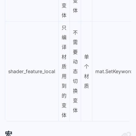
变
变
体
体
只
不
编
需
译
要
材
单
动
质
个
shader_feature_local
态
mat.SetKeyword(“a
用
材
切
到
质
换
的
变
变
体
体
宏