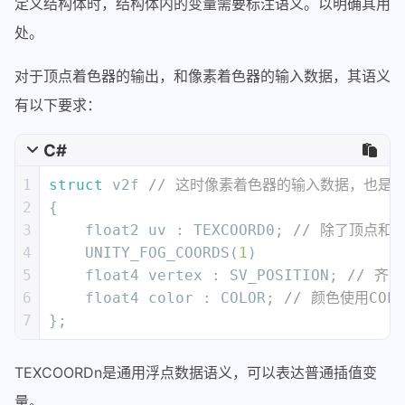
定义结构体时，结构体内的变量需要标注语义。以明确其用
27
            Name 
"Pass1"
处。
28
29
            CGPROGRAM 
// 虽然这里写的是C
对于顶点着色器的输出，和像素着色器的输入数据，其语义
30
#
pragma
 vertex vert //
有以下要求：
31
#
pragma
 fragment frag 
32
// make fog work
C#
33
#
pragma
 multi_compile_fog
34
1
struct
 v2f 
// 这时像素着色器的输入数据，也是
35
#include "UnityCG.cginc"
2
{
36
3
    float2 uv : TEXCOORD0; 
// 除了顶点和颜
37
struct
 appdata 
// 这是顶点
4
    UNITY_FOG_COORDS(
1
)
38
            {
5
    float4 vertex : SV_POSITION; 
// 齐次
39
                float4 vertex : POSITI
6
    float4 color : COLOR; 
// 颜色使用COLO
40
                float2 uv : TEXCOORD0;
7
};
41
            };
42
TEXCOORDn是通用浮点数据语义，可以表达普通插值变
43
struct
 v2f 
// 这时像素着色器
量。
44
            {