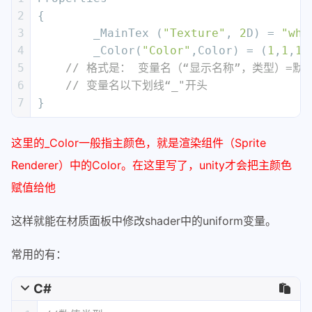
2
{
3
	_MainTex (
"Texture"
, 
2
D) = 
"whi
4
	_Color(
"Color"
,Color) = (
1
,
1
,
1
,
5
// 格式是： 变量名（“显示名称”，类型）=默
6
// 变量名以下划线“_"开头
7
}
这里的_Color一般指主颜色，就是渲染组件（Sprite
Renderer）中的Color。在这里写了，unity才会把主颜色
赋值给他
这样就能在材质面板中修改shader中的uniform变量。
常用的有：
C#